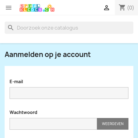
shopping_cart


(0)
search
Aanmelden op je account
E-mail
Wachtwoord
WEERGEVEN