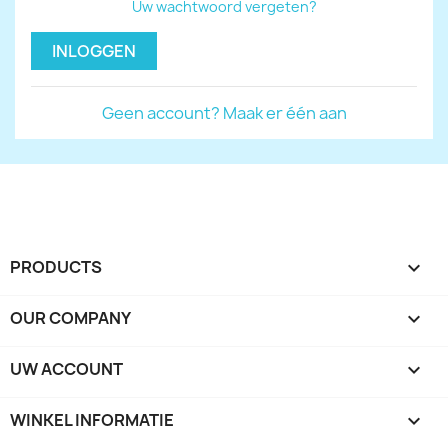
Uw wachtwoord vergeten?
INLOGGEN
Geen account? Maak er één aan
PRODUCTS

OUR COMPANY

UW ACCOUNT

WINKEL INFORMATIE
keyboard_arrow_down