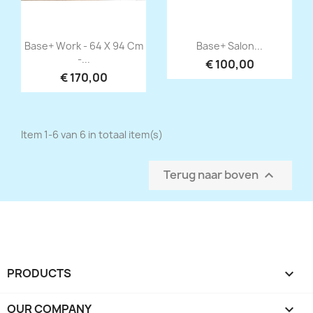
Snel bekijken
Snel bekijken


Base+ Work - 64 X 94 Cm
Base+ Salon...
-...
€ 100,00
€ 170,00
Item 1-6 van 6 in totaal item(s)
Terug naar boven

PRODUCTS

OUR COMPANY
