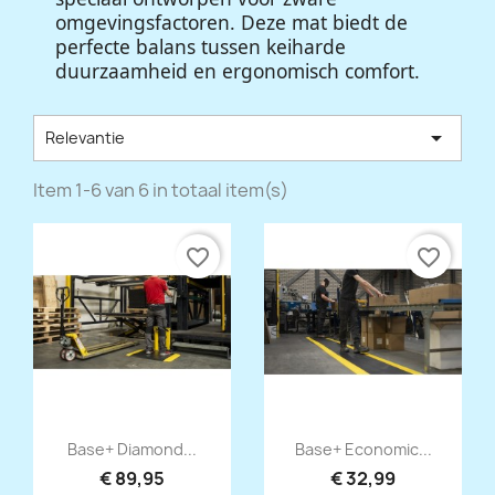
omgevingsfactoren. Deze mat biedt de
perfecte balans tussen keiharde
duurzaamheid en ergonomisch comfort.

Relevantie
Item 1-6 van 6 in totaal item(s)
favorite_border
favorite_border
Snel bekijken
Snel bekijken


Base+ Diamond...
Base+ Economic...
€ 89,95
€ 32,99