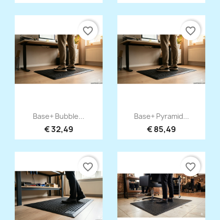
favorite_border
favorite_border
Snel bekijken
Snel bekijken


Base+ Bubble...
Base+ Pyramid...
€ 32,49
€ 85,49
favorite_border
favorite_border