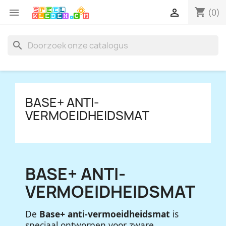
shopping_cart


(0)
search
BASE+ ANTI-
VERMOEIDHEIDSMAT
BASE+ ANTI-
VERMOEIDHEIDSMAT
De
Base+ anti-vermoeidheidsmat
is
speciaal ontworpen voor zware