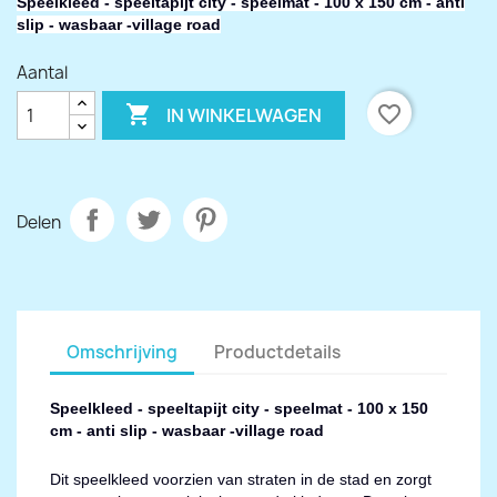
Speelkleed - speeltapijt city - speelmat - 100 x 150 cm - anti
slip - wasbaar -village road
Aantal

favorite_border
IN WINKELWAGEN
Delen
Omschrijving
Productdetails
Speelkleed - speeltapijt city - speelmat - 100 x 150
cm - anti slip - wasbaar -village road
Dit speelkleed voorzien van straten in de stad en zorgt