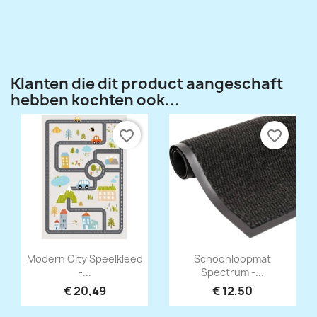
Klanten die dit product aangeschaft
hebben kochten ook...
favorite_border
favorite_border
Snel bekijken
Snel bekijken


Modern City Speelkleed
Schoonloopmat
-...
Spectrum -...
€ 20,49
€ 12,50