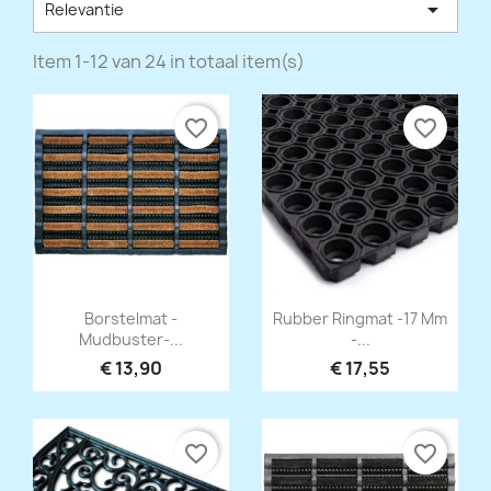

Relevantie
Item 1-12 van 24 in totaal item(s)
favorite_border
favorite_border
Snel bekijken
Snel bekijken


Borstelmat -
Rubber Ringmat -17 Mm
Mudbuster-...
-...
€ 13,90
€ 17,55
favorite_border
favorite_border