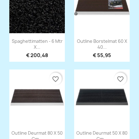
Snel bekijken
Snel bekijken


Spaghettimatten - 6 Mtr
Outline Borstelmat 60 X
X...
40...
€ 200,48
€ 55,95
favorite_border
favorite_border
Snel bekijken
Snel bekijken


Outline Deurmat 80 X 50
Outline Deurmat 50 X 80
Cm...
Cm...