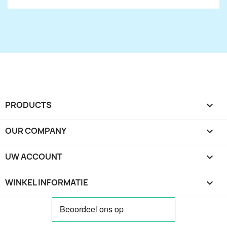
PRODUCTS

OUR COMPANY

UW ACCOUNT

WINKEL INFORMATIE
keyboard_arrow_down