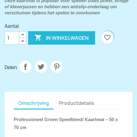
Deze kaartmat is populair voor spellen zoals poker, bridge
of klaverjassen en hebben een
antislip-onderlaag
om
verschuiven tijdens het spelen te voorkomen
Aantal

favorite_border
IN WINKELWAGEN
Delen
Omschrijving
Productdetails
Professioneel Groen Speelkleed/ Kaartmat – 50 x
70 cm