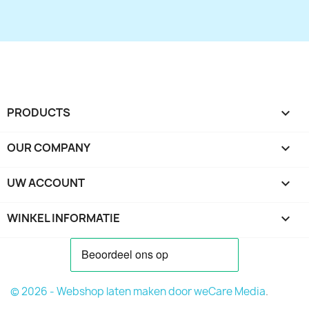
PRODUCTS

OUR COMPANY

UW ACCOUNT

WINKEL INFORMATIE
keyboard_arrow_down
© 2026 - Webshop laten maken door
weCare Media
.