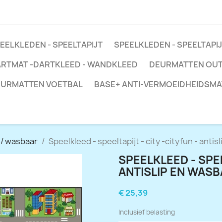
EELKLEDEN - SPEELTAPIJT
SPEELKLEDEN - SPEELTAPIJ
RTMAT -DARTKLEED - WANDKLEED
DEURMATTEN OU
URMATTEN VOETBAL
BASE+ ANTI-VERMOEIDHEIDSMA
p / wasbaar
Speelkleed - speeltapijt - city -cityfun - anti
SPEELKLEED - SPEE
ANTISLIP EN WAS
€ 25,39
Inclusief belasting