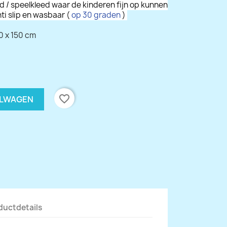
 / speelkleed waar de kinderen fijn op kunnen
ti slip en wasbaar (
op 30 graden
)
0 x 150 cm
favorite_border
ELWAGEN
ductdetails