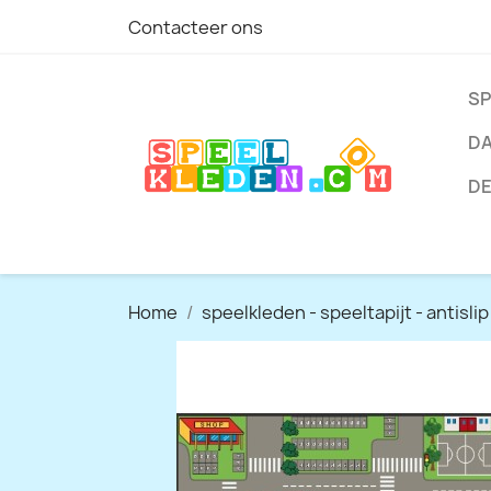
Contacteer ons
SP
DA
DE
Home
speelkleden - speeltapijt - antisli