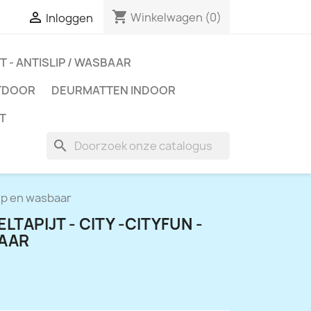
shopping_cart

Winkelwagen
(0)
Inloggen
T - ANTISLIP / WASBAAR
TDOOR
DEURMATTEN INDOOR
T
search
slip en wasbaar
LTAPIJT - CITY -CITYFUN -
BAAR