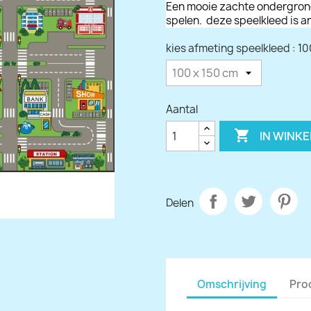
Een mooie zachte ondergrond
spelen.
deze speelkleed is an
kies afmeting speelkleed : 10
Aantal

IN WINK
Delen
Omschrijving
Pro