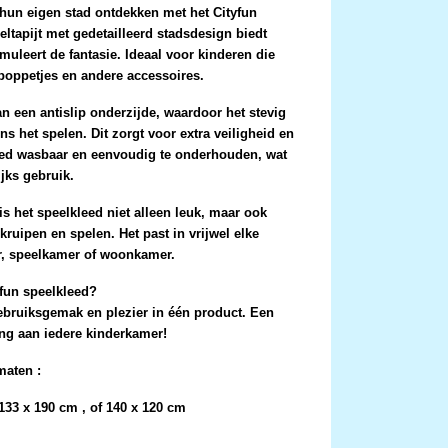
 hun eigen stad ontdekken met het
Cityfun
eeltapijt met gedetailleerd stadsdesign biedt
muleert de fantasie. Ideaal voor kinderen die
poppetjes en andere accessoires.
van een
antislip onderzijde
, waardoor het stevig
dens het spelen. Dit zorgt voor extra veiligheid en
eed
wasbaar en eenvoudig te onderhouden
, wat
jks gebruik.
is het speelkleed niet alleen leuk, maar ook
kruipen en spelen. Het past in vrijwel elke
r, speelkamer of woonkamer.
fun speelkleed?
ebruiksgemak en plezier in één product. Een
ing aan iedere kinderkamer!
 maten :
133 x 190 cm , of 140 x 120 cm