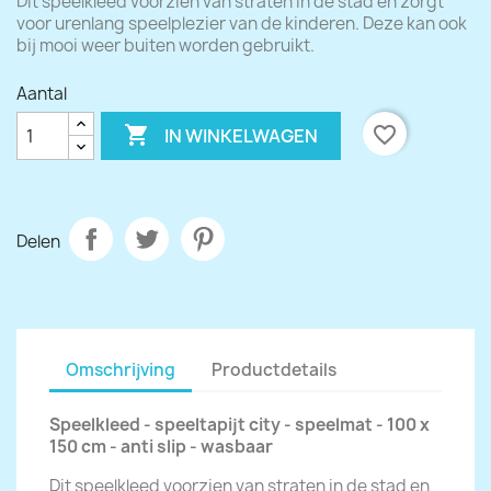
Dit speelkleed voorzien van straten in de stad en zorgt
voor urenlang speelplezier van de kinderen. Deze kan ook
bij mooi weer buiten worden gebruikt.
Aantal

favorite_border
IN WINKELWAGEN
Delen
Omschrijving
Productdetails
Speelkleed - speeltapijt city - speelmat - 100 x
150 cm - anti slip - wasbaar
Dit speelkleed voorzien van straten in de stad en