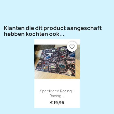
Klanten die dit product aangeschaft
hebben kochten ook...
favorite_border
Snel bekijken

Speelkleed Racing -
Racing...
€ 19,95